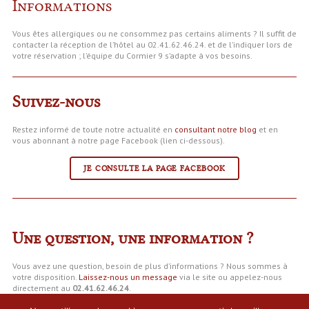
Informations
Vous êtes allergiques ou ne consommez pas certains aliments ? Il suffit de
contacter la réception de l’hôtel au 02.41.62.46.24. et de l’indiquer lors de
votre réservation ; l’équipe du Cormier 9 s’adapte à vos besoins.
Suivez-nous
Restez informé de toute notre actualité en
consultant notre blog
et en
vous abonnant à notre page Facebook (lien ci-dessous).
JE CONSULTE LA PAGE FACEBOOK
Une question, une information ?
Vous avez une question, besoin de plus d’informations ? Nous sommes à
votre disposition.
Laissez-nous un message
via le site ou appelez-nous
directement au
02.41.62.46.24
.
Nous vous rappelons que l’hôtel Le Cormier 9 est ouvert toute l’année, 7/7