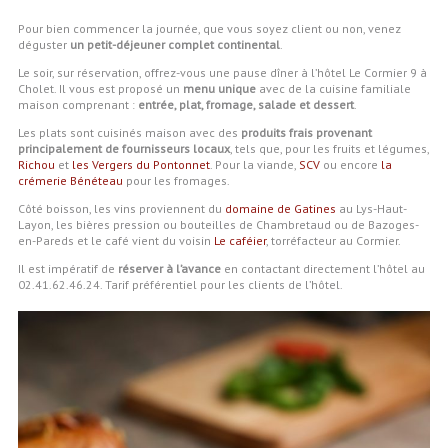
Pour bien commencer la journée, que vous soyez client ou non, venez
déguster
un petit-déjeuner complet continental
.
Le soir, sur réservation, offrez-vous une pause dîner à l’hôtel Le Cormier 9 à
Cholet. Il vous est proposé un
menu unique
avec de la cuisine familiale
maison comprenant :
entrée, plat, fromage, salade et dessert
.
Les plats sont cuisinés maison avec des
produits frais provenant
principalement de fournisseurs locaux
, tels que, pour les fruits et légumes,
Richou
et
les Vergers du Pontonnet
. Pour la viande,
SCV
ou encore
la
crémerie Bénéteau
pour les fromages.
Côté boisson, les vins proviennent du
domaine de Gatines
au Lys-Haut-
Layon, les bières pression ou bouteilles de Chambretaud ou de Bazoges-
en-Pareds et le café vient du voisin
Le caféier
, torréfacteur au Cormier.
Il est impératif de
réserver à l’avance
en contactant directement l’hôtel au
02.41.62.46.24. Tarif préférentiel pour les clients de l’hôtel.