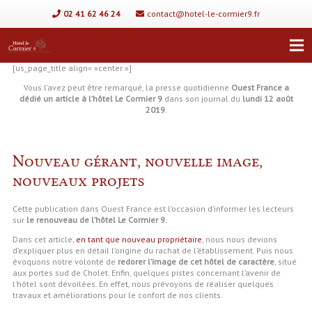
02 41 62 46 24
contact@hotel-le-cormier9.fr
[us_page_title align= »center »]
Vous l’avez peut être remarqué, la presse quotidienne
Ouest France a
dédié un article
à l’hôtel Le Cormier 9
dans son journal du
lundi 12 août
2019
.
Nouveau gérant, nouvelle image,
nouveaux projets
Cette publication dans Ouest France est l’occasion d’informer les lecteurs
sur
le renouveau de l’hôtel Le Cormier 9.
Dans cet article,
en tant que nouveau propriétaire
, nous nous devions
d’expliquer plus en détail l’origine du rachat de l’établissement. Puis nous
évoquons notre volonté de
redorer l’image de cet hôtel de caractère
, situé
aux portes sud de Cholet. Enfin, quelques pistes concernant l’avenir de
l’hôtel sont dévoilées. En effet, nous prévoyons de réaliser quelques
travaux et améliorations pour le confort de nos clients.